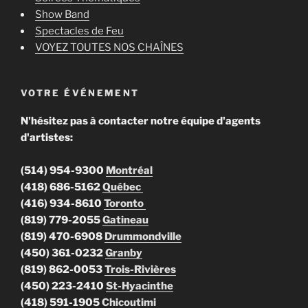
Show Band
Spectacles de Feu
VOYEZ TOUTES NOS CHAÎNES
VOTRE ÉVÉNEMENT
N'hésitez pas à contacter notre équipe d'agents
d'artistes:
(514) 954-9300
Montréal
(418) 686-5162
Québec
(416) 934-8610
Toronto
(819) 779-2055
Gatineau
(819) 470-6908
Drummondville
(450) 361-0232
Granby
(819) 862-0053
Trois-Rivières
(450) 223-2410
St-Hyacinthe
(418) 591-1905
Chicoutimi