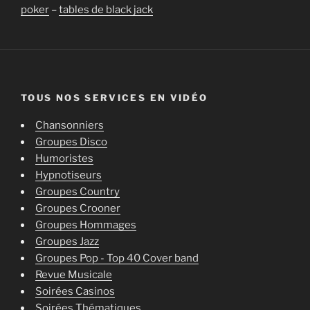
poker
–
tables de black jack
TOUS NOS SERVICES EN VIDÉO
Chansonniers
Groupes Disco
Humoristes
Hypnotiseurs
Groupes Country
Groupes Crooner
Groupes Hommages
Groupes Jazz
Groupes Pop - Top 40 Cover band
Revue Musicale
Soirées Casinos
Soirées Thématiques