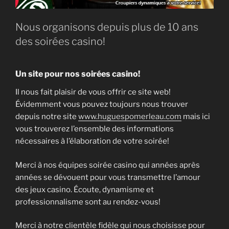
Nous organisons depuis plus de 10 ans
des soirées casino!
Un site pour nos soirées casino!
Il nous fait plaisir de vous offrir ce site web!
Évidemment vous pouvez toujours nous trouver
depuis notre site
www.huguespomerleau.com
mais ici
vous trouverez l’ensemble des informations
nécessaires à l’élaboration de votre soirée!
Merci à nos équipes soirée casino qui années après
années se dévouent pour vous transmettre l’amour
des jeux casino. Écoute, dynamisme et
professionnalisme sont au rendez-vous!
Merci à notre clientèle fidèle qui nous choisisse pour