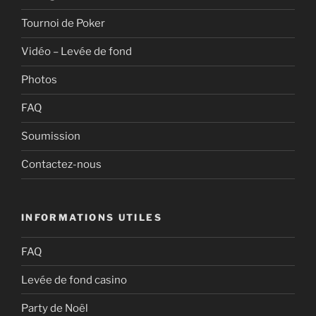
Tournoi de Poker
Vidéo – Levée de fond
Photos
FAQ
Soumission
Contactez-nous
INFORMATIONS UTILES
FAQ
Levée de fond casino
Party de Noël