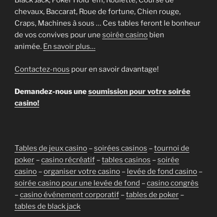
Black Jack, Poker Hold ‘em, Roulette, Course de
chevaux, Baccarat, Roue de fortune, Chien rouge,
Craps, Machines à sous … Ces tables feront le bonheur
de vos convives pour une
soirée casino
bien
animée.
En savoir plus…
Contactez-nous
pour en savoir davantage!
Demandez-nous une
soumission pour votre soirée
casino!
Tables de jeux casino
–
soirées casinos
–
tournoi de
poker
–
casino récréatif
–
tables casinos
–
soirée
casino
–
organiser votre casino
–
levée de fond casino
–
soirée casino pour une levée de fond
–
casino congrès
–
casino événement corporatif
–
tables de poker
–
tables de black jack