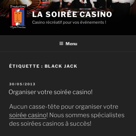
Aller
au
LA SOIRÉE CASINO
contenu
Casino récréatif pour vos événements !
principal
Menu
ÉTIQUETTE :
BLACK JACK
PUBLIÉ
30/05/2013
LE
Organiser votre soirée casino!
Aucun casse-tête pour organiser votre
soirée casino
! Nous sommes spécialistes
des soirées casinos à succès!