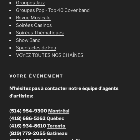
Groupes Jazz
Groupes Pop - Top 40 Cover band
Revue Musicale
Soirées Casinos
Soirées Thématiques
Show Band
Spectacles de Feu
VOYEZ TOUTES NOS CHAÎNES
VOTRE ÉVÉNEMENT
N'hésitez pas à contacter notre équipe d'agents
d'artistes:
(514) 954-9300
Montréal
(418) 686-5162
Québec
(416) 934-8610
Toronto
(819) 779-2055
Gatineau