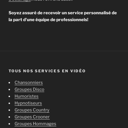
Soyez assuré de recevoir un service personnalisé de
la part
d'une équipe de professionnels!
TOUS NOS SERVICES EN VIDÉO
Chansonniers
Groupes Disco
Humoristes
Hypnotiseurs
Groupes Country
Groupes Crooner
Groupes Hommages