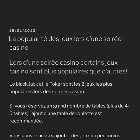
PUBLIÉ
15/01/2012
LE
La popularité des jeux lors d’une soirée
casino
Lors d’une
soirée casino
certains
jeux
casino
sont plus populaires que d’autres!
Le black Jack et le Poker sont les 2 jeux les plus
populaires lors des
soirées casino
.
Si vous réservez un grand nombre de tables (plus de 4-
5 tables) l’ajout d’une
table de roulette
est
recommandée.
Vous pouvez aussi y ajouter des jeux un peu moins